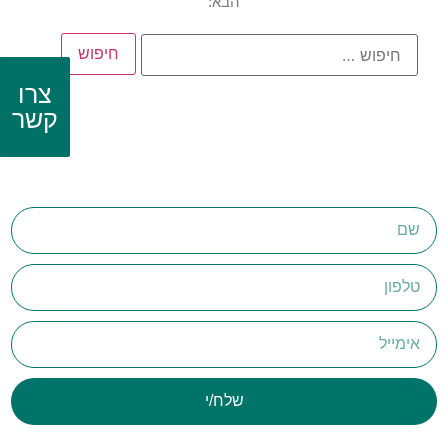
הבא:
צרו
קשר
שלח/י