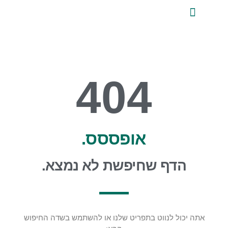
לתוכן
ייעוץ השקעות פרטי
אודות טלביט
סקירות שוק ומידע מקצועי
טלביט אנליזות
404
אופססס.
הדף שחיפשת לא נמצא.
אתה יכול לנווט בתפריט שלנו או להשתמש בשדה החיפוש