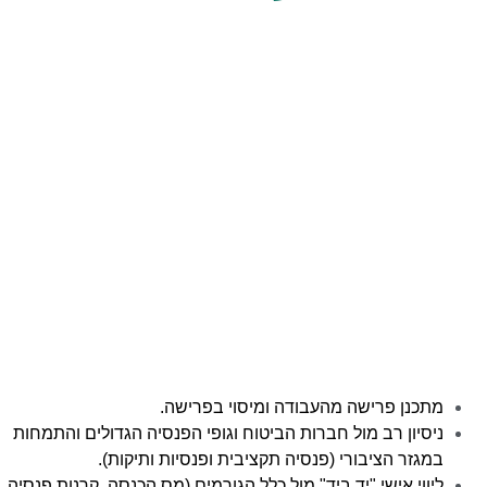
נן פרישה מהעבודה ומיסוי בפרישה.
ון רב מול חברות הביטוח וגופי הפנסיה הגדולים והתמחות
ר הציבורי (פנסיה תקציבית ופנסיות ותיקות).
י אישי "יד ביד" מול כלל הגורמים (מס הכנסה, קרנות פנסיה