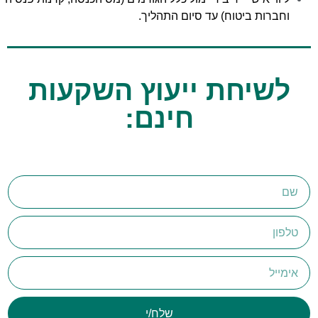
ות ביטוח) עד סיום התהליך.
יחת ייעוץ השקעות
חינם:
שלח/י