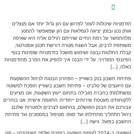
לתוכן
ייעוץ השקעות פרטי
אודות טלביט
סקירות שוק ומידע מקצועי
טלביט אנליזות
הזדמניות שיכולות לעזור לפרוש עם הון גדול יותר אם מנצלים
אותן נכון ובזמן יציאה לגמלאות עם הון שמאפשר להמנע
מלהתפשר על רמת החיים שהייתם רגילים אליה היא שאיפה
משותפת לרבים‚ אבל השגת מטרה דורשת תכנון אסטרטגי‚
קבלת החלטות נבונה ושימוש מושכל בזדמנויות שזמינות בנוף
הפיננסי המודרני. על ידי הבנה איך להפיק את המרב מהזדמנויות
כאלה‚ […]
פתיחת חשבון בנק בשווייץ – הפתרון הבטוח לניהול ההשקעות
עם היועצים של טלביט – פתיחת חשבון בשווייץ הופכת לפשוטה
ומשתלמת! כחברה מובילה בתחום ייעוץ השקעות, אנו מציעים
ללקוחותינו מעטפת שירותים ייחודית: התאמה אישית: אנו בוחרים
עבורכם את הבנק המושלם, בהתאם לצרכים ולמטרות שלכם.
ניהול התהליך מתחילתו ועד סופו: מטיפול במסמכים ועד פתיחת
החשבון בפועל. גישה […]
השקעה ב-2024 לעומת השקעה בזמנים שלפני האינטרנט – מה