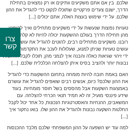
שלכם. בין אם אתם משקיעים וותיקים או רק נמצאים בתחילת
הדרך‚ ישנם צעדים פרקטיים שתוכלו לנקוט כדי להגדיל את ההון
שלכם. על ידי שימוש בעצות האלה‚ אתם יכולים […]
טעויות נפוצות שנעשות על ידי משקיעים מתחילים ואיך להימנע
מהן תחילת הדרך בעולם ההשקעות יכולה להיות לא קלה עבור
צרו
רובנו. משקיעים מתחילים רבים‚ להוטים להגדיל את עושרם‚
קשר
עושים טעויות שניתן למנוע, שעלולות לעכב את התקדמותם. על
ידי זיהוי שגיאות כאלה והבנה איך לנמני מהן‚ תוכלו לקבל החלטות
נבונות יותר ולהציב בסיס איתן להצלחה הכלכלית שלכם. […]
האם באמת חובה להיות מומחה בתחום ההשקעות כדי להגדיל
את ההון שלכם? כיום‚ אנשים רבים שואפים להגדיל את עושרם
באמצעות השקעות אבל מהססים בשל חוסר מומחיות. בעוד
שידע פיננסי מועיל‚ זה לא תמיד תנאי הכרחי להצלחה. עם
המשאבים‚ ההנחיות והאסטרטגיות הנכונות‚ כל אחד יכול לקבל
החלטות השקעה נבונות ולהגדיל את ההון שלו. בואו נחקור איך
[…]
למה עוד יש השפעה על ההון המשפחתי שלכם מלבד ההכנסות