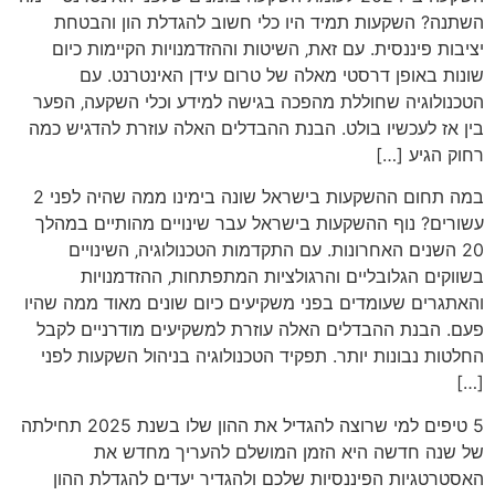
השתנה? השקעות תמיד היו כלי חשוב להגדלת הון והבטחת
יציבות פיננסית. עם זאת‚ השיטות וההזדמנויות הקיימות כיום
שונות באופן דרסטי מאלה של טרום עידן האינטרנט. עם
הטכנולוגיה שחוללת מהפכה בגישה למידע וכלי השקעה‚ הפער
בין אז לעכשיו בולט. הבנת ההבדלים האלה עוזרת להדגיש כמה
רחוק הגיע […]
במה תחום ההשקעות בישראל שונה בימינו ממה שהיה לפני 2
עשורים? נוף ההשקעות בישראל עבר שינויים מהותיים במהלך
20 השנים האחרונות. עם התקדמות הטכנולוגיה‚ השינויים
בשווקים הגלובליים והרגולציות המתפתחות‚ ההזדמנויות
והאתגרים שעומדים בפני משקיעים כיום שונים מאוד ממה שהיו
פעם. הבנת ההבדלים האלה עוזרת למשקיעים מודרניים לקבל
החלטות נבונות יותר. תפקיד הטכנולוגיה בניהול השקעות לפני
[…]
5 טיפים למי שרוצה להגדיל את ההון שלו בשנת 2025 תחילתה
של שנה חדשה היא הזמן המושלם להעריך מחדש את
האסטרטגיות הפיננסיות שלכם ולהגדיר יעדים להגדלת ההון