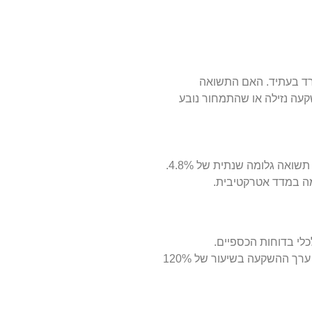
ירד בעתיד. האם התשואה
עה נזילה או שהתמחור נובע
השווי בבורסה מגלם ציפיות הוגנות לתזרים מזומנים עתידי ולעליית ערך ההשקעה בשיעור של 120%