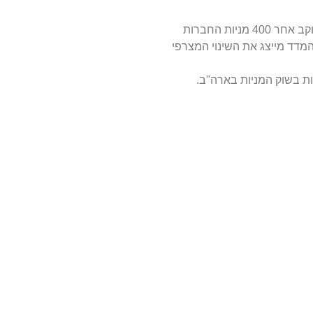
מדד 400 S&P הוא אחד ממדדי הדגל של שוק ההון האמריקאי, העוקב אחר 400 מניות החברות
ארד דולר לבין 5.9 מיליארד דולר. המדד מייצג את השינוי המצרפי
ות בשוק המניות בארה"ב.