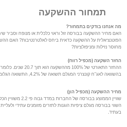
תמחור ההשקעה
מה אנחנו בודקים בתמחור?
האם מחיר ההשקעה בבורסה זול וראוי כלכלית או מנופח וסביר ש
הפוטנציאלית על ההשקעה כדאית ביחס לאלטרנטיבות? האם ההשק
מחוסר נזילות ומניפולציות?
החזר השקעה (מכפיל רווח)
ההחזר התאורטי של 100% מההשקעה הוא תוך 20.7 שנים. כלומר תשואה גלומה שנתית של 4.8%.
בהשוואה לאג"ח קונצרני המגלם תשואה של 4.2%, התשואה הגלומה במדד אטרקטיבית.
מחיר ההשקעה (מכפיל הון)
שוויין הממוצע בבורסה של החברות במדד גבוה פי 2.2 משוויין הכלכלי בדוחות הכספיים.
בעתיד.