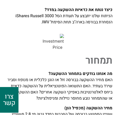
כיצד ננתח את כדאיות ההשקעה במדד?
הניתוח שלנו יתבצע על תעודת הסל iShares Russell 3000
הנסחרת בבורסה בארה"ב תחת הסימול IWV.
תמחור
מה אנחנו בודקים בתמחור ההשקעה?
האם מחיר ההשקעה בבורסה זול או הוגן כלכלית או מנופח וסביר
שירד בעתיד. האם התשואה הפוטנציאלית על ההשקעה כדאית
ביחס לאלטרנטיבות באפיקי השקעה אחרים? האם ההשקעה נזילה
צרו
או שהתמחור נובע מחוסר נזילות ומניפולציות?
קשר
מחיר ההשקעה (מכפיל הון)
שוויין הממוצע בבורסה של החברות במדד גבוה פי 2.8 משוויין