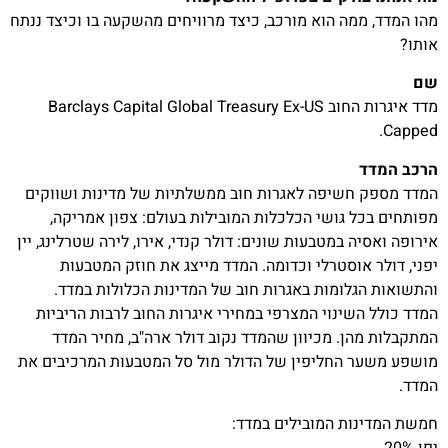
מהו המדד, ממה הוא מורכב, כיצד מרוויחים מהשקעה בו וכיצד ננתח
אותו?
שם
מדד איגרות החוב Barclays Capital Global Treasury Ex-US
Capped.
הרכב המדד
המדד מספק חשיפה לאגרות חוב ממשלתיות של מדינות ושווקים
מפותחים בכל גושי הכלכלות המובילות בעולם: צפון אמריקה,
אירופה ואסיה במטבעות שונים: דולר קנדי, אירו, לירה שטרלינג, יין
יפני, דולר אוסטרלי וכדומה. המדד מייצג את חוזק המטבעות
והתשואות הגלומות באגרות חוב של המדינות הכלולות במדד.
המדד כולל השינוי המצרפי במחירי איגרות החוב לרבות הריביות
המתקבלות מהן. מכיוון שהמדד נקוב דולר ארה"ב, מחיר המדד
מושפע משער החליפין של הדולר מול סל המטבעות המרכיבים את
המדד.
חמשת המדינות המובילים במדד: