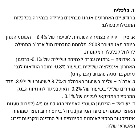
1. כלכלית
בחודשיים האחרונים אנחנו מבחינים בירידה בצמיחה בכלכלות
המובילות בעולם:
א. סין – ירידה בצמיחה השנתית לשיעור של 6.4% – השנתי הנמוך
ביותר מאז משבר 2008. מלחמת המכסים מול ארה"ב מתחילה
לחלחל לכלכלה המקומית.
ב. אירופה – גרמניה עברה לצמיחה שלילית של 0.1%- ברבעון
האחרון, אינפלציה שלילית בשיעור 0.8%- וחוסר הוודאות לגבי
ניתוק בריטניה מהגוש (הברקזיט).
ג. ארה"ב – עלייה בשיעור האבטלה מ-3.7% לשיעור של 3.9%. מדד
מחירים שלילי בשיעור של 0.2%- וזאת בניגוד לתחזיות הבנק
המרכזי האמריקאי לעלייה של 0.1% .
ד. ישראל – הגירעון השנתי האמיתי הוא כמעט 4% (למרות טענות
האוצר שעומדים ביעד הגירעון), גידול ביחס החוב תוצר שמהווה
אינדיקטור מרכזי לאיתנות הפיננסית של המדינה ובקביעת דירוג
האשראי שלה.