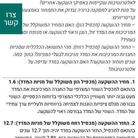
לאלטרנטיבות שקיימות באפיקי השקעה אחרים?
על מנת להגיע למסקנה ברורה נבדוק את התמחור באמצעות שני
צרו
קריטריונים:
קשר
– מחיר ההשקעה (מכפיל הון): האם המחיר המשוקלל של המניות
המרכיבות את המדד זול, הוגן וראוי להשקעה או מנופח וסביר שירד
בעתיד?
– החזר ההשקעה (מכפיל רווח): מהי התשואה הכלכלית שמניות
החברות המרכיבות את המדד מניבות לבעלי המניות? בתוך כמה
שנים תוחזר ההשקעה? האם ההשקעה במדד עדיפה על
אלטרנטיבות?
1. מחיר ההשקעה (מכפיל הון משוקלל של מניות המדד): 1.6
בהתאם למכפיל השווי המצרפי של החברה המרכיבות את המדד
מעט גבוה יותר משוויין הכלכלי המצרפי בדוחות הכספיים. השווי
בבורסה מגלם ציפיות הוגנות לצמיחה ברווחיות ולעליית ערך עתידי
של המדד. השווי של המדד בבורסה ראוי להשקעה.
2. החזר ההשקעה (מכפיל רווח משוקלל של מניות המדד): 12.7
בהתאם למכפיל, החזר ההשקעה במדד יהיה תוך 12.7 שנים