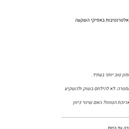
יא 5.2% לשנה. התשואה גבוהה משמעותית מאלטרנטיבות באפיקי השקעה
ן טוב יותר בעתיד.
המטרה: לא להילחם בשוק ולהשקיע
כת הטווח? האם שינוי כיוון