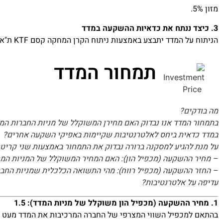
מזון 5%.
3. כיצד ננתח את כדאיות ההשקעה במדד
הניתוח על המדד יתבצע באמצעות ניתוח הקרן המחקה קסם KTF ת"א 125 הנסחרת בבורסה בישראל תחת הסימול 5113345.
תמחור המדד
מה בודקים?
בתמחור המדד אנו נבדוק האם מחירן המשוקלל של מניות החברות המ
במדד כדאית ביחס לאלטרנטיבות שקיימות באפיקי השקעה אחרים?
על מנת להגיע למסקנה ברורה נבדוק את התמחור באמצעות שני קריטרי
– מחיר ההשקעה (מכפיל הון): האם המחיר המשוקלל של המניות המרכי
– החזר ההשקעה (מכפיל רווח): מהי התשואה הכלכלית שמניות החב
עדיפה על אלטרנטיבות?
1. מחיר ההשקעה (מכפיל הון משוקלל של מניות המדד): 1.5
בהתאם למכפיל השווי המצרפי של החברה המרכיבות את המדד מעט גבו