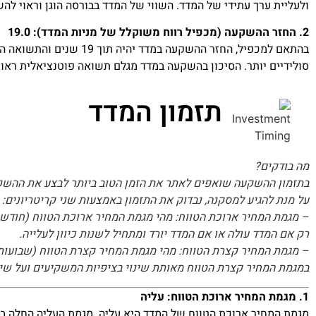
ולעליית ערך עתידי של המדד. השווי של המדד בבורסה הוגן וראוי לה
2. החזר ההשקעה (מכפיל רווח משוקלל של מניות המדד): 19.0
סולידיים יותר. הסיכון בהשקעה במדד מגלם תשואה פוטנציאלית ראו
תזמון המדד
מה בודקים?
בתזמון ההשקעה שואפים לאתר את הזמן הטוב ביותר לבצע את ההשקע
על מנת להגיע למסקנה, נבדוק את התזמון באמצעות שני קריטריונים:
– מגמת המחיר ארוכת הטווח: מהי מגמת המחיר ארוכת הטווח (חודשי
רק אם המדד עולה או אם המדד יורד ומתחיל לשנות כיוון לעלייה.
– מגמת המחיר קצרת הטווח: מהי מגמת המחיר קצרת הטווח (שבועות
במגמת המחיר קצרת הטווח מאותת שינוי בציפיות המשקיעים ועל שינ
1. מגמת המחיר ארוכת הטווח: עליה
מגמת המחיר ארוכת הטווח של המדד היא עליה. מגמת העליה החלה בשנת 2016 ולמעט ירידה קלה בחצי השני של שנת 2018, המגמה ממשיכה 