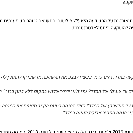
שקעה.
בהתאם למכפיל, החזר ההשקעה במדד יהיה תוך 19 שנים והתשואה התיאורטית על ההשקעה ה
יה להשקעה ביחס לאלטרנטיבות.
ה במדד. האם כדאי עכשיו לבצע את ההשקעה או שעדיף להמתין לתזמו
ם עד שנים) של המדד? עלייה/ירידה/דשדוש במקום ללא כיוון ברור? 
 עד חודשים) של המדד? האם המגמה בטווח הקצר תואמת את המגמה ארו
וי מגמת המחיר ארוכת הטווח במדד?
עד היום.