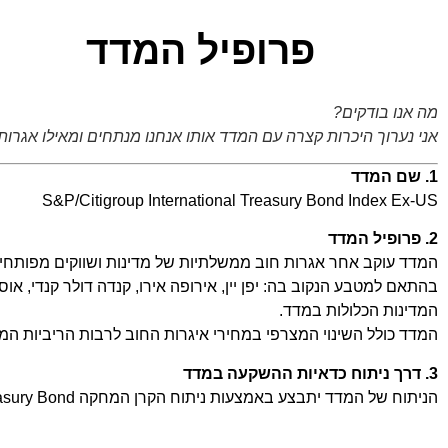
פרופיל המדד
מה אנו בודקים?
אני נערוך היכרות קצרה עם המדד אותו אנחנו מנתחים ומאילו אגרות
1. שם המדד
S&P/Citigroup International Treasury Bond Index Ex-US
2. פרופיל המדד
המדד עוקב אחר אגרות חוב ממשלתיות של מדינות ושווקים מפותחים
בהתאם למטבע הנקוב בה: יפן יין, אירופה אירו, קנדה דולר קנדי, 
המדינות הכלולות במדד.
המדד כולל השינוי המצרפי במחירי איגרות החוב לרבות הריביות המ
3. דרך ניתוח כדאיות ההשקעה במדד
הניתוח של המדד יתבצע באמצעות ניתוח הקרן המחקה iShares International Treasury Bond הנסחרת בבורסה בארה"ב תחת הסימול IGOV.