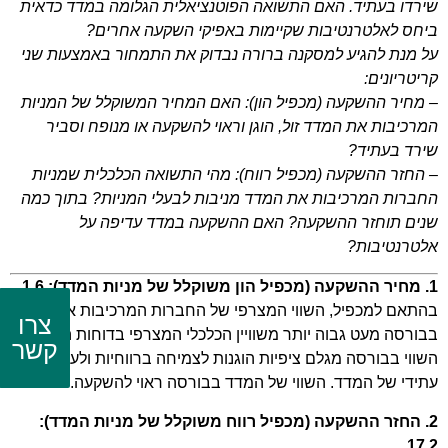
שירדו בעתיד. האם התשואה הפוטנציאלית הגלומה במדד כדאית
ביחס לאלטרנטיבות שקיימות באפיקי השקעה אחרים?
על מנת להגיע למסקנה ברורה נבדוק את התמחור באמצעות שני
קריטריונים:
– מחיר ההשקעה (מכפיל הון): האם המחיר המשוקלל של המניות
המרכיבות את המדד זול, הוגן וראוי להשקעה או מנופח וסביר
שירד בעתיד?
– החזר ההשקעה (מכפיל רווח): מהי התשואה הכלכלית שמניות
החברות המרכיבות את המדד מניבות לבעלי המניות? בתוך כמה
שנים תוחזר ההשקעה? האם ההשקעה במדד עדיפה על
אלטרנטיבות?
1. מחיר ההשקעה (מכפיל הון משוקלל של מניות המדד): 1.6
בהתאם למכפיל, השווי המצרפי של החברות המרכיבות את המדד
צרו
בבורסה מעט גבוה יותר משוויין הכלכלי המצרפי בדוחות הכספיים.
קשר
השווי בבורסה מגלם ציפיות הוגנות לצמיחה ברווחיות ולעליית ערך
עתידי של המדד. השווי של המדד בבורסה ראוי להשקעה.
2. החזר ההשקעה (מכפיל רווח משוקלל של מניות המדד):
17.2