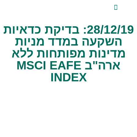
לתוכן
ייעוץ השקעות פרטי
אודות טלביט
סקירות שוק ומידע מקצועי
טלביט אנליזות
28/12/19: בדיקת כדאיות
השקעה במדד מניות
מדינות מפותחות ללא
ארה"ב MSCI EAFE
INDEX