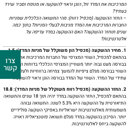
המרכיבות את המדד זול, הוגן וראוי להשקעה או מנופח וסביר שירד
בעתיד?
– החזר ההשקעה (מכפיל רווח): מהי התשואה הכלכלית שמניות
החברות המרכיבות את המדד מניבות לבעלי המניות? בתוך כמה
שנים תוחזר ההשקעה? האם ההשקעה במדד עדיפה על
אלטרנטיבות?
1. מחיר ההשקעה (מכפיל הון משוקלל של מניות המדד): 1.5
בהתאם למכפיל, השווי המצרפי של החברות המרכיבות את המדד
צרו
בבורסה מעט גבוה יותר משוויין המצרפי הכלכלי בדוחות הכספיים.
קשר
השווי בבורסה מגלם ציפיות להמשך צמיחה ברווחיות ולעליית ערך
עתידי של המדד. השווי של המדד בבורסה הוגן וראוי להשקעה.
2. החזר ההשקעה (מכפיל רווח משוקלל של מניות המדד): 18.8
בהתאם למכפיל, החזר ההשקעה במדד יהיה תוך 18 שנים והתשואה
התיאורטית על ההשקעה היא 5.3% לשנה. התשואה גבוהה
משמעותית מאלטרנטיבות ישראליות באפיקי השקעה סולידיים
יותר. הסיכון בהשקעה במדד מגלם תשואה פוטנציאלית ראויה
להשקעה ביחס לאלטרנטיבות.