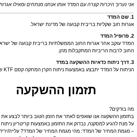
אני נערוך היכרות קצרה עם המדד אותו אנחנו מנתחים ומאילו אגרות
1. שם המדד
אגרות חוב שקליות בריבית קבועה של מדינת ישראל.
2. פרופיל המדד
המדד עוקב אחר אגרות החוב הממשלתיות בריבית קבועה של ישראל 
החוב לרבות הריביות המתקבלות מהן.
3. דרך ניתוח כדאיות ההשקעה במדד
הניתוח על המדד יתבצע באמצעות ניתוח הקרן המחקה קסם KTF שקליות ריבית קבועה ממשלתיות הנסחרת בבורסה בישראל תחת הסימול
תזמון ההשקעה
מה בודקים?
בתזמון ההשקעה אנו שואפים לאתר את הזמן הטוב ביותר לבצע את 
על מנת להגיע למסקנה, נבדוק את התזמון באמצעות קריטריון ניתוח
– מגמת המחיר של המדד: מהי מגמת המחיר של המדד? עלייה/ירידה/ד