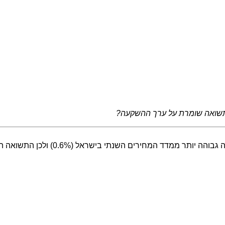
תשואה שומרת על ערך ההשקעה?
התשואה (הריבית) השנתית הגלומה במדד היא 0.7% לשנה.