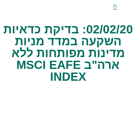
לתוכן
ייעוץ השקעות פרטי
אודות טלביט
סקירות שוק ומידע מקצועי
טלביט אנליזות
02/02/20: בדיקת כדאיות
השקעה במדד מניות
מדינות מפותחות ללא
ארה"ב MSCI EAFE
INDEX