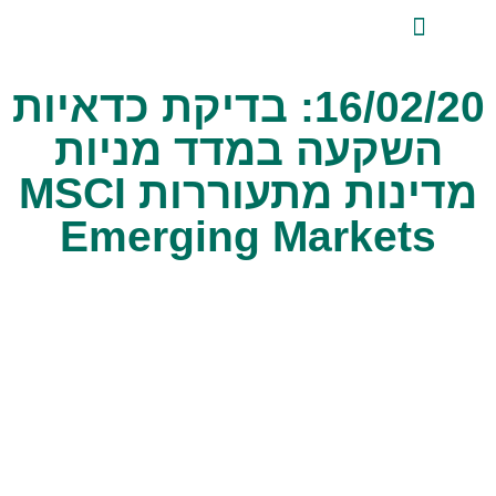
לתוכן
ייעוץ השקעות פרטי
אודות טלביט
סקירות שוק ומידע מקצועי
טלביט אנליזות
16/02/20: בדיקת כדאיות
השקעה במדד מניות
מדינות מתעוררות MSCI
Emerging Markets