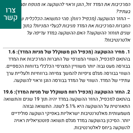
המרכיבות את המדד זול, הוגן וראוי להשקעה או מנופח וסביר שירד
צרו
בעתיד?
קשר
– החזר ההשקעה (מכפיל רווח): מהי התשואה הכלכלית שמניות
החברות המרכיבות את המדד מניבות לבעלי המניות? בתוך כמה
שנים תוחזר ההשקעה? האם ההשקעה במדד עדיפה על
אלטרנטיבות?
1. מחיר ההשקעה (מכפיל הון משוקלל של מניות המדד): 1.6
בהתאם למכפיל, השווי המצרפי של החברות המרכיבות את המדד
בבורסה מעט גבוה יותר משוויין המצרפי הכלכלי בדוחות הכספיים.
השווי בבורסה מגלם ציפיות להמשך צמיחה ברווחיות ולעליית ערך
עתידי של המדד. השווי של המדד בבורסה הוגן וראוי להשקעה.
2. החזר ההשקעה (מכפיל רווח משוקלל של מניות המדד): 19.6
בהתאם למכפיל, החזר ההשקעה במדד יהיה תוך 19 שנים והתשואה
התאורטית על ההשקעה היא 5.1% לשנה. התשואה גבוהה
משמעותית מאלטרנטיבות ישראליות באפיקי השקעה סולידיים
יותר. הסיכון בהשקעה במדד מגלם תשואה פוטנציאלית ראויה
להשקעה ביחס לאלטרנטיבות.