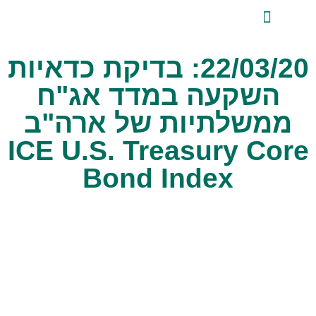
לתוכן
ייעוץ השקעות פרטי
אודות טלביט
סקירות שוק ומידע מקצועי
טלביט אנליזות
22/03/20: בדיקת כדאיות
השקעה במדד אג"ח
ממשלתיות של ארה"ב
ICE U.S. Treasury Core
Bond Index