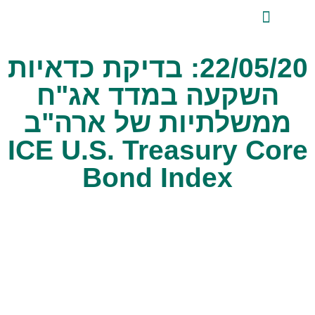
לתוכן
ייעוץ השקעות פרטי
אודות טלביט
סקירות שוק ומידע מקצועי
טלביט אנליזות
22/05/20: בדיקת כדאיות
השקעה במדד אג"ח
ממשלתיות של ארה"ב
ICE U.S. Treasury Core
Bond Index