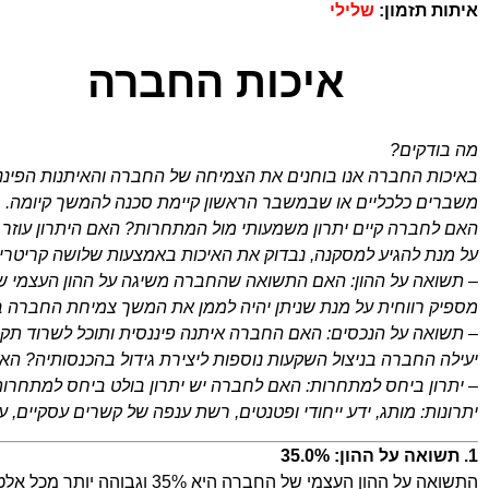
איתות תזמון:
שלילי
איכות החברה
מה בודקים?
באיכות החברה אנו בוחנים את הצמיחה של החברה והאיתנות הפינ
משברים כלכליים או שבמשבר הראשון קיימת סכנה להמשך קיומה.
האם לחברה קיים יתרון משמעותי מול המתחרות? האם היתרון עוז
על מנת להגיע למסקנה, נבדוק את האיכות באמצעות שלושה קריטריונ
– תשואה על ההון: האם התשואה שהחברה משיגה על ההון העצמי 
מספיק רווחית על מנת שניתן יהיה לממן את המשך צמיחת החברה באמ
– תשואה על הנכסים: האם החברה איתנה פיננסית ותוכל לשרוד תקופ
יעילה החברה בניצול השקעות נוספות ליצירת גידול בהכנסותיה? ה
– יתרון ביחס למתחרות: האם לחברה יש יתרון בולט ביחס למתחרות
יתרונות: מותג, ידע ייחודי ופטנטים, רשת ענפה של קשרים עסקיים, על
1. תשואה על ההון: 35.0%
התשואה על ההון העצמי של ה