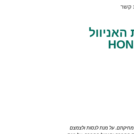
 קשר
ת האניוול
 מחיקתם. על מנת לנסות ולצמצם