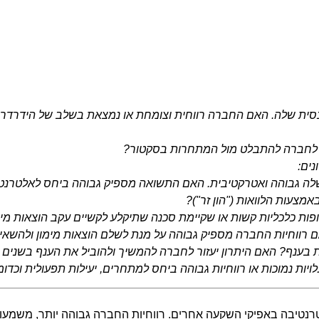
נסית שלה. האם החברה רווחית וצומחת או נמצאת בשלב של הידרדר
ר לחברה להתבלט מול המתחרות בסקטור?
ים:
שלה גבוהה ואטרקטיבית. האם התשואה מספיק גבוהה ביחס לאלטרנט
צעות הלוואות ("הון זר")?
ות כלכליות קשות או שקיימת סכנה שתיקלע לקשיים עקב הוצאות מימ
אם רווחיות החברה מספיק גבוהה על מנת לשלם הוצאות מימון ולהשא
 בענף? האם היתרון יעזור לחברה להמשיך ולהוביל את הענף בשנים ה
ויות נמוכות או רווחיות גבוהה ביחס למתחרים, יעילות תפעולית וכדומ
חברה היא 35% וגבוהה יותר מכל אלטרנטיבה באפיקי השקעה אחרים. רווחיות החברה גבוהה 