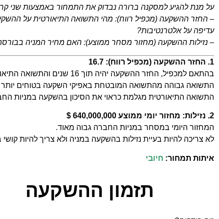
על מנת להגיע למסקנה ברורה נבדוק את התמחור באמצעות שני קריט
– החזר ההשקעה (מכפיל רווח): מהי התשואה התיאורטית על ההשק
עדיפה על אלטרנטיבות?
– נזילות ההשקעה (מחזור מסחר ממוצע): האם מחיר המניה בבורסה א
1. החזר ההשקעה (מכפיל רווח): 16.7
בהתאם למכפיל, החזר ההשקעה יהיה תוך 16 שנים והתשואה התיאורטית על ההשקעה היא 6.0% לשנה.
התשואה גבוהה מהתשואה המובטחת באפיקי השקעה בטוחים יותר (
התשואה התיאורטית מגלמת כראוי את הסיכון בהשקעה במניות החב
2. נזילות: מחזור יומי ממוצע 640,000,000 $
המחזור היומי במסחר במניות החברה גבוה מאוד.
לא צריכה להיות בעיית נזילות בהשקעה במניה ולא צריך להיות קושי 
איתות תמחור:
חיובי
תזמון ההשקעה