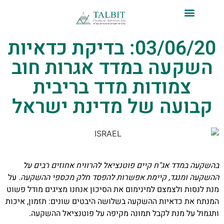
לתוכן
ייעוץ השקעות פרטי
אודות טלביט
סקירות שוק ומידע מקצועי
טלביט אנליזות
03/06/20: בדיקת כדאיות
השקעה במדד אגרות חוב
צמודות מדד בריבית
קבועה של מדינת ישראל
בהשקעה במדד אג"ח קיים פוטנציאל להרוויח אחוזים רבים על
ההשקעה ומנגד, קיימת אפשרות להפסד חלק מכספי ההשקעה.
על
מנת לנסות ולצמצם למינימום את הסיכון אנחנו מציגים מודל פשוט
המנתח את כדאיות ההשקעה בשלושה היבטים שונים: תזמון, איכות
ותגמול על מנת לקבל תמונה מקיפה על פוטנציאל ההשקעה.