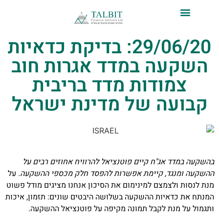
לתוכן
ייעוץ השקעות פרטי
אודות טלביט
סקירות שוק ומידע מקצועי
טלביט אנליזות
29/06/20: בדיקת כדאיות
השקעה במדד אגרות חוב
צמודות מדד בריבית
קבועה של מדינת ישראל
בהשקעה במדד אג"ח קיים פוטנציאל להרוויח אחוזים רבים על
ההשקעה ומנגד, קיימת אפשרות להפסד חלק מכספי ההשקעה.
על
מנת לנסות ולצמצם למינימום את הסיכון אנחנו מציגים מודל פשוט
המנתח את כדאיות ההשקעה בשלושה היבטים שונים: תזמון, איכות
ותגמול על מנת לקבל תמונה מקיפה על פוטנציאל ההשקעה.