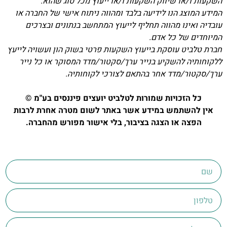
השקעות ו/או שיווק השקעות ו/או ייעוץ מכל סוג שהוא.
המידע המוצג הנו לידיעה בלבד ומהווה ניתוח אישי של החברה או
עובדיה ואינו מהווה תחליף לייעוץ המתחשב בנתונים ובצרכים
המיוחדים של כל אדם.
חברת טלביט עוסקת בייעוץ השקעות פרטי בשוק הון ועשויה לייעץ
ללקוחותיה להשקיע בנייר ערך/סקטור/מדד המסוקר או כל נייר
ערך/סקטור/מדד אחר בהתאם לצורכי לקוחותיה.
כל הזכויות שמורות לטלביט יועצים פיננסים בע"מ ©
אין להשתמש במידע אשר באתר לשום מטרה אחרת לרבות
הפצה או הצגה בציבור, בלי אישור מפורש מהחברה.