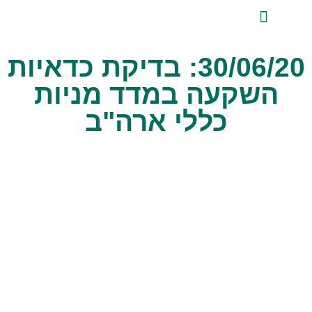
לתוכן
ייעוץ השקעות פרטי
אודות טלביט
סקירות שוק ומידע מקצועי
טלביט אנליזות
30/06/20: בדיקת כדאיות
השקעה במדד מניות
כללי ארה"ב