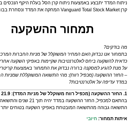
ניתוח המדד יתבצע באמצעות ניתוח קרן הסל בעלת היקף הנכסים בי
קרן Vanguard Total Stock Market המחקה את המדד ונסחרת בבורסה בארה"ב תחת הסימול VTI.
תמחור ההשקעה
מה בודקים?
בתמחור אנו נבדוק האם המחיר המשוקלל של מניות החברות המרכי
כדאית להשקעה ביחס לאלטרנטיבות שקיימות באפיקי השקעה אחרי
על מנת להגיע למסקנה ברורה נבדוק את התמחור באמצעות קריטריון
– החזר ההשקעה (מכפיל רווח): מהי התשואה המשוקללת שמניות ה
במדד עדיפה על אלטרנטיבות?
1. החזר ההשקעה (מכפיל רווח משוקלל של מניות המדד): 21.9
בהתאם למכפיל, החזר ההשקעה במדד יהיה תוך 21 שנים והתשואה התאורטית על ההשקעה היא 4.6% לשנה.
התשואה גבוהה מהתשואה המובטחת באפיקי השקעה בטוחים יותר (
איתות תמחור:
חיובי