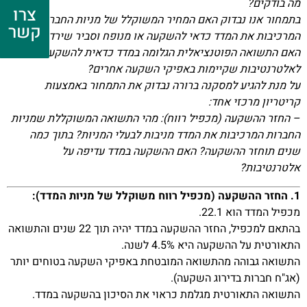
מה בודקים?
צרו
בתמחור אנו נבדוק האם המחיר המשוקלל של מניות החברות
קשר
המרכיבות את המדד כדאי להשקעה או מנופח וסביר שירד בעתיד.
האם התשואה הפוטנציאלית הגלומה במדד כדאית להשקעה ביחס
לאלטרנטיבות שקיימות באפיקי השקעה אחרים?
על מנת להגיע למסקנה ברורה נבדוק את התמחור באמצעות
קריטריון מרכזי אחד:
– החזר ההשקעה (מכפיל רווח): מהי התשואה המשוקללת שמניות
החברות המרכיבות את המדד מניבות לבעלי המניות? בתוך כמה
שנים תוחזר ההשקעה? האם ההשקעה במדד עדיפה על
אלטרנטיבות?
1. החזר ההשקעה (מכפיל רווח משוקלל של מניות המדד):
מכפיל המדד הוא 22.1.
בהתאם למכפיל, החזר ההשקעה במדד יהיה תוך 22 שנים והתשואה
התאורטית על ההשקעה היא 4.5% לשנה.
התשואה גבוהה מהתשואה המובטחת באפיקי השקעה בטוחים יותר
(אג"ח חברות בדירוג השקעה).
התשואה התאורטית מגלמת כראוי את הסיכון בהשקעה במדד.