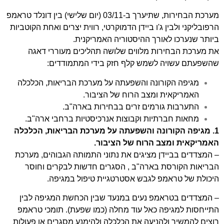
מערכת הבחירות, שתיערך ב-03/11 (יום שלישי) בין דונלד טראמפ
הרפובליקני ולבין ג'ו ביידן הדמוקרטי, רווית יצרים ואחת הקוטביות
ביותר שנערכו לאורך ההיסטוריה האמריקנית.
את מערכת הבחירות מלווים שלושה תהליכים מעוררי דאגה
שהשפעתם עשויה לשמש קלף חזק בידי המתמודדים:
מגיפה הקורונה והשפעתה על מערכת הבריאות, הכלכלה
האמריקאית ומצב הרוח של הציבור.
התערבות גורמים זרים בבחירות בארה"ב.
מחאות חברתיות וקבוצות אנרכיסטיות ברחבי ארה"ב.
1. מגיפה הקורונה והשפעתה על מערכת הבריאות, הכלכלה
האמריקאית ומצב הרוח של הציבור.
– המצדדים בביידן מציגים את נתוני התמותה הגבוהים, מערכת
הבריאות הקורסת בארה"ב , הסגרים חדשות לבקרים וחוסר
היכולת של טראמפ לגבש אסטרטגיית טיפול במגיפה.
– המצדדים בטראמפ נעים במנעד שבין הכחשת המגיפה לבין
התייחסות למגיפה כאל עוד מחלה (כמו שפעת). תומכי טראמפ
רוצים להמשיך ולהניעה את הכלכלה ולהימנע מסגרים או פעולות