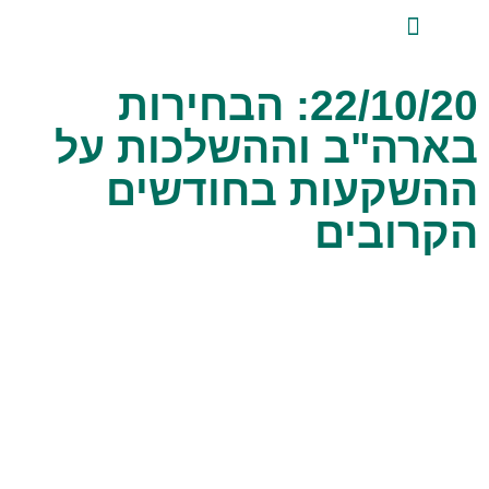
לתוכן
ייעוץ השקעות פרטי
אודות טלביט
סקירות שוק ומידע מקצועי
טלביט אנליזות
22/10/20: הבחירות
בארה"ב וההשלכות על
ההשקעות בחודשים
הקרובים