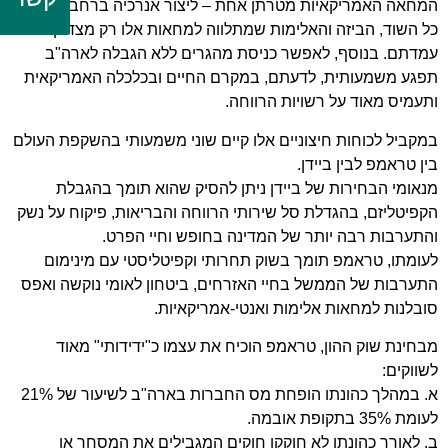
המחאה האמריקאיות מטרתן אחת – ליצור אנרכיה ברחבי ארה"ב.
כל השוד, הביזה והאלימות שמתלווה למחאות אלו רק מצדיקה את
עמדתם. בנוסף, לאפשר כניסת מהגרים ללא הגבלה לארה"ב
תפגע משמעותית, לדעתם, במקרם החיים ובכלכלה האמריקאית
ותעמיס מאוד על רשויות הרווחה.
במקביל לכוחות חיצוניים אלו קיים שוני משמעותי בהשקפת העולם
בין טראמפ לבין ביידן.
מנאומי הבחירות של ביידן ניתן להסיק שהוא תומך בהגבלת
הקפיטליזם, בהגדלת סל שירותי הרווחה והבריאות, פיקוח על נשק
והתערבות רבה יותר של המדינה בחופש וחיי הפרט.
לעומתו, טראמפ תומך בשוק תחרותי וקפיטליסטי עם מינימום
התערבות של הממשל בחיי האזרחים, ביטחון לאומי נוקשה ואפס
סובלנות למחאות אלימות ואנטי-אמריקאיות.
מבחינת שוק ההון, טראמפ הוכיח את עצמו כ"ידידותי" מאוד
לשווקים:
א. במהלך כהונתו הופחת מס החברות בארה"ב לשיעור של 21%
לעומת 35% בתקופת אובמה.
ב. לאורך כהונתו לא חוקקו חוקים המגבילים את המסחר או