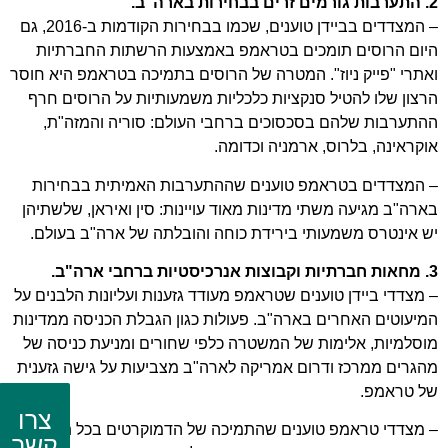
2. התערבות גורמים זרים בבחירות בארה"ב.
– המצדדים בביידן טוענים, שכמו בבחירות הקודמות ב-2016, גם
היום הרוסים תומכים בטראמפ באמצעות הרשתות החברתיות
ואתרי "פייק ניוז". המטרה של הרוסים בתמיכה בטראמפ היא חוסר
הרצון שלו להטיל סנקציות כלכליות משמעותיות על הרוסים חרף
ההתערבות שלהם בסכסוכים ברחבי העולם: סוריה והמזה"ת,
אוקראינה, בלרוס, ארמניה וכדומה.
– המצדדים בטראמפ טוענים שההתערבות האמיתית בבחירות
בארה"ב מגיעה משתי מדינות מאוד עויינות: סין ואיראן, שלשתיהן
יש אינטרס משמעותי בירידת כוחה והובלתה של ארה"ב בעולם.
3. מחאות חברתיות וקבוצות אנרכיסטיות ברחבי ארה"ב.
– מצדדי ביידן טוענים שטראמפ מעודד גזענות ועליונות הלבנים על
המיעוטים האחרים בארה"ב. פעולות כגון הגבלת הכניסה ממדינות
מוסלמיות, אלימות של המשטרה כלפי שחורים ומניעת כניסה של
מהגרים ממרכז ודרום אמריקה לארה"ב מצביעות על גישה גזענית
של טראמפ.
צרו
– מצדדי טראמפ טוענים שהתמיכה של הדמוקרטים בכל תנועות
קשר