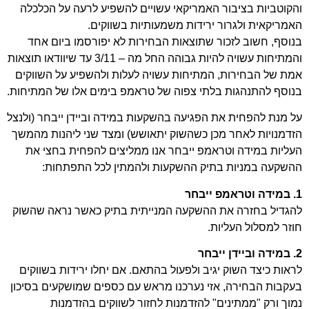
והקוטביות בציבור האמריקאי עשויים להשפיע לרעה על הכלכלה
האמריקאית ולגרור ירידות משמעותיות בשווקים.
בנוסף, חשוב לזכור שתוצאות הבחירות לא יפורסמו ביום אחד
והמתיחות עשויה להיות גבוהה החל מה – 3/11 עד שיוודאו תוצאות
אמת של הבחירות, המתיחות עשויה לעלות ולהשפיע על השווקים
בנוסף להתנהגות בלתי צפוה של טראמפ בימים אלו של המתיחות.
על מנת להפחית את הפגיעה בהשקעות במידה וביידן ייבחר (ולנצל
הזדמנויות לאחר מכן כשהשוק יתאושש) ומצד שני ליהנות מהמשך
העליות במידה וטראמפ ייבחר אנו ממליצים להפחית בחצי את
ההשקעה במניות בתיק ההשקעות ולהמתין לכל התפתחות:
1. במידה וטראמפ ייבחר
להגדיל בחזרה את ההשקעה המנייתית בתיק כאשר נראה שהשוק
חוזר למסלול העליות.
2. במידה וביידן ייבחר
לראות כיצד השוק יגיב ולפעול בהתאם. אם יחלו ירידות בשווקים
בעקבות הבחירה, אזי נערכנו מראש עם כספים שמושקעים בסיכון
נמוך ורק "ממתינים" להזדמנות לחזור לשווקים בהזדמנות