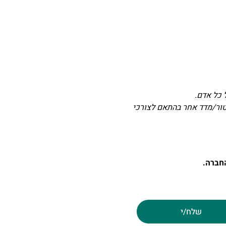
 כל אדם.
טור/מדד אחר בהתאם לצורכי
חברה.
שלח/י