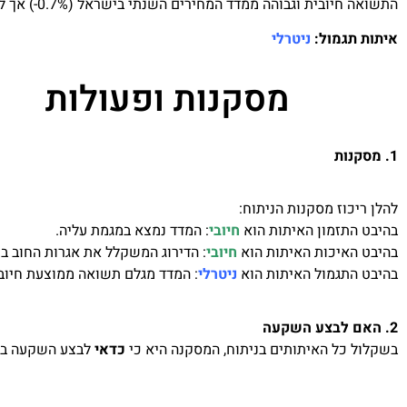
התשואה חיובית וגבוהה ממדד המחירים השנתי בישראל (0.7%-) אך לחילופין התשואה נמוכה יותר מהתשואה המינימלית לפי מתודת טלביט (0.7%).
איתות תגמול:
ניטרלי
מסקנות ופעולות
1. מסקנות
להלן ריכוז מסקנות הניתוח:
בהיבט התזמון האיתות הוא
חיובי
: המדד נמצא במגמת עליה.
בהיבט האיכות האיתות הוא
חיובי
: הדירוג המשקלל את אגרות החוב ב
בהיבט התגמול האיתות הוא
ניטרלי
: המדד מגלם תשואה ממוצעת חיובי
2. האם לבצע השקעה
בשקלול כל האיתותים בניתוח, המסקנה היא כי
כדאי
לבצע השקעה במ