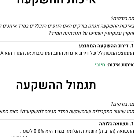
מה בודקים?
באיכות ההשקעה אנחנו בודקים האם הגופים הנכללים במדד איתנים פ
והקרן ובעקיפין ישפיעו על תנודתיות המדד?
1. דירוג ההשקעה הממוצע
הממוצע המשוקלל של דירוג איגרות החוב המרכיבות את המדד הוא AAA – דירוג השקעה הגבוה ביותר.
איתות איכות:
חיובי
תגמול ההשקעה
מה בודקים?
מהו שיעור התקבולים שההשקעה במדד מניבה למשקיעים? האם התש
1. תשואה גלומה
התשואה (הריבית) השנתית הגלומה במדד היא 0.6% לשנה.