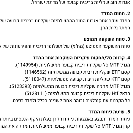
אגרות חוב שקליות בריבית קבועה של מדינת ישראל.
2. תחום המדד
המדד עוקב אחר אגרות החוב הממשלתיות שקליות בריבית קבועה של י
המתקבלות מהן.
3. טווח השקעה ממוצע
טווח ההשקעה הממוצע (מח"מ) של תשלומי הריבית והפירעונות של אגרות החו
4. קרנות סל/מחקות עיקריות העוקבות אחר המדד
מגדל MTF סל שקליות ריבית קבועה ממשלתיות (1149954).
קסם ETF שקליות ריבית קבועה ממשלתיות (1146562).
קסם KTF שקליות ריבית קבועה ממשלתיות (5118047).
מגדל MTF מחקה שקליות ריבית קבועה ממשלתיות (5123393).
הראל Htf שקליות ריבית קבועה ממשלתיות (5128111)
כל הקרנות עם קורלציה גבוהה אחת לשנייה בכלל ולמדד בפרט.
5. שיטת ניתוח המדד
ניתוח המדד יתבצע באמצעות ניתוח הקרן בעלת היקף הנכסים ביותר מ
קרן מגדל MTF סל שקליות ריבית קבועה ממשלתיות המחקה את המדד ונסחרת בבורסה בישראל תחת המספר 1149954.