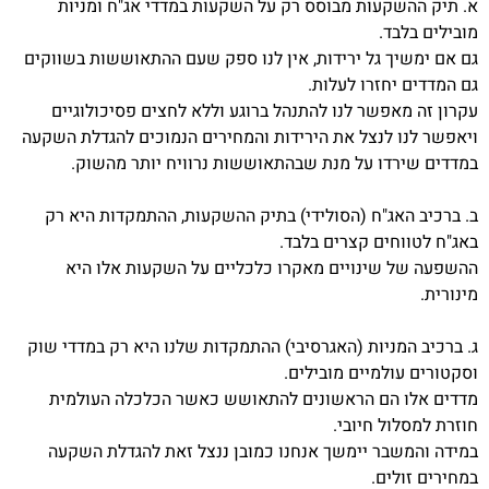
א. תיק ההשקעות מבוסס רק על השקעות במדדי אג"ח ומניות
מובילים בלבד.
גם אם ימשיך גל ירידות, אין לנו ספק שעם ההתאוששות בשווקים
גם המדדים יחזרו לעלות.
עקרון זה מאפשר לנו להתנהל ברוגע וללא לחצים פסיכולוגיים
ויאפשר לנו לנצל את הירידות והמחירים הנמוכים להגדלת השקעה
במדדים שירדו על מנת שבהתאוששות נרוויח יותר מהשוק.
ב. ברכיב האג"ח (הסולידי) בתיק ההשקעות, ההתמקדות היא רק
באג"ח לטווחים קצרים בלבד.
ההשפעה של שינויים מאקרו כלכליים על השקעות אלו היא
מינורית.
ג. ברכיב המניות (האגרסיבי) ההתמקדות שלנו היא רק במדדי שוק
וסקטורים עולמיים מובילים.
מדדים אלו הם הראשונים להתאושש כאשר הכלכלה העולמית
חוזרת למסלול חיובי.
במידה והמשבר יימשך אנחנו כמובן ננצל זאת להגדלת השקעה
במחירים זולים.