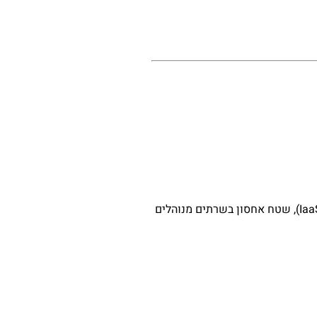
המדד כולל חברות שעיסוקן העיקרי שלהן הוא מחשוב תוכנה כשירות (SaaS), פלטפורמה כשירות aa-Service (PaaS), תשתיות כשירות (IaaS), שטח אחסון בשרתים מנוהלים