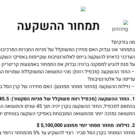
תמחור ההשקעה
מה בודקים?
בתמחור אנו נבדוק האם מחירן המשוקלל של מניות החברות המרכיבו
העדכני כדאית להשקעה ביחס לאלטרנטיבות שקיימות באפיקי השקע
על מנת להגיע למסקנה ברורה נבדוק את התמחור באמצעות קריטריון
– החזר ההשקעה (מכפיל רווח): מהי התשואה המשוקללת שמניות הח
עדיפה על אלטרנטיבות?
– נזילות ההשקעה (מחזור מסחר ממוצע): האם מחירה של קרן הסל בבור
1. החזר ההשקעה (מכפיל רווח משוקלל של מניות הסקטור): 45.5
בהתאם למכפיל, החזר ההשקעה בקרן יהיה תוך 45 שנים והתשואה התאורטית על ההשקעה היא 2.1% לשנה.
התשואה נמוכה יותר מהתשואה המובטחת באפיקי השקעה בטוחים יותר
2. נזילות: מחזור מסחר יומי ממוצע 5,100,000 $
מחזור המסחר בקרן הסל סביר. רצוי להשקיע עד 5% מהמחזור היומי בקרן על מנת לא להשפיע על המחיר בעת הקניה/מכירה של הקרן.