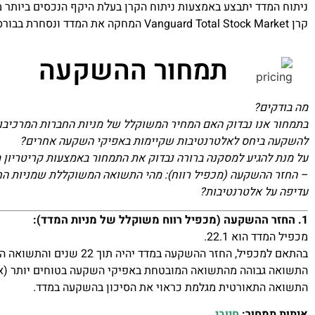
ניתוח המדד יתבצע באמצעות ניתוח הקרן בעלת היקף הנכסים ביותר מ
קרן Vanguard Total Stock Market המחקה את המדד ונסחרת בבורסה בארה"ב תחת הסימול VTI.
תמחור ההשקעה
מה בודקים?
בתמחור אנו נבדוק האם המחיר המשוקלל של מניות החברות המרכיבו
להשקעה ביחס לאלטרנטיבות שקיימות באפיקי השקעה אחרים?
על מנת להגיע למסקנה ברורה נבדוק את התמחור באמצעות קריטריון מ
– החזר ההשקעה (מכפיל רווח): מהי התשואה המשוקללת שמניות הח
עדיפה על אלטרנטיבות?
1. החזר ההשקעה (מכפיל רווח משוקלל של מניות המדד):
מכפיל המדד הוא 22.1.
בהתאם למכפיל, החזר ההשקעה במדד יהיה תוך 22 שנים והתשואה התאורטית על ההשקעה היא 4.5% לשנה.
התשואה גבוהה מהתשואה המובטחת באפיקי השקעה בטוחים יותר (אג
התשואה התאורטית מגלמת כראוי את הסיכון בהשקעה במדד.
איתות תמחור:
חיובי