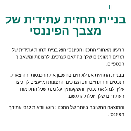
לתוכן
בניית תחזית עתידית של
ייעוץ השקעות פרטי
אודות טלביט
סקירות שוק ומידע מקצועי
טלביט אנליזות
מצבך הפיננסי
הרעיון מאחורי התכנון הפיננסי הוא בניית תחזית עתידית של
תזרים המזומנים שלך בהתאם לצרכים, לרצונות ומשאביך
הכספיים.
בבניית התחזית אנו לוקחים בחשבון את ההכנסות וההוצאות,
הנכסים וההתחייבויות, הצרכים והרצונות ומייעצים לך כיצד
עליך לנהל את נכסיך והשקעותיך על מנת שכל החלומות
העתידיים שלך יוכלו להתגשם.
והתוצאה החשובה ביותר של התכנון: רוגע וודאות לגבי עתידך
הפיננסי.