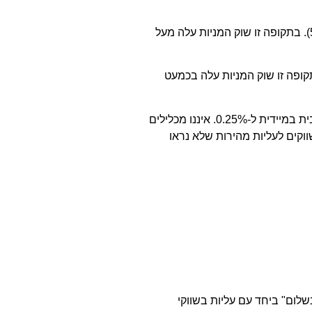
בתקופה הראשונה שנמשכה שש שנים אנחנו רואים שהריבית עלתה משיעור של 3% ועד ל-6.5% (מתוכם 5 שנים שהריבית הייתה מעל 5%). בתקופה זו שוק המניות עלה מעל
כה שלוש שנים אנחנו רואים שהריבית עלתה משיעור של 1% ועד ל-5.2% (מתוכם 1.5 שנים שהריבית מעל 5%). בתקופה זו שוק המניות עלה בכמעט
תקופה נוספת בה ניתן לראות תהליך קצר של עלייה בריבית הוא תקופת טרום הקורונה. התהליך נקטע עקב התפרצות המגפה והורדת הריבית במיידית ל-0.25%. איננו מכלילים
ווקים לעליות מהירות שלא נראו
שלום" ביחד עם עליות בשווקי